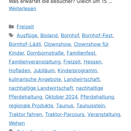
Was erwartet die Besucher? Gleich um 15 …
Weiterlesen
Kategorien
Freizeit
Schlagwörter
Ausflüge
,
Bioland
,
Bornhof
,
Bornhof-Fest
,
Bornhof-Lädli
,
Clownshow
,
Clownshow für
Kinder
,
Dornbornstraße
,
Familienfest
,
Familienveranstaltung
,
Freizeit
,
Hessen
,
Hofladen
,
Jubiläum
,
Kinderprogramm
,
kulinarische Angebote
,
Landwirtschaft
,
nachhaltige Landwirtschaft
,
nachhaltige
Pferdehaltung
,
Oktober 2024
,
Pferdehaltung
,
regionale Produkte
,
Taunus
,
Taunusstein
,
Traktor fahren
,
Traktor-Parcours
,
Veranstaltung
,
Wehen