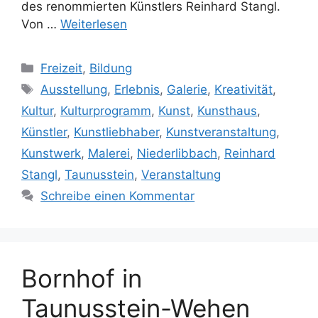
des renommierten Künstlers Reinhard Stangl.
Von …
Weiterlesen
Kategorien
Freizeit
,
Bildung
Schlagwörter
Ausstellung
,
Erlebnis
,
Galerie
,
Kreativität
,
Kultur
,
Kulturprogramm
,
Kunst
,
Kunsthaus
,
Künstler
,
Kunstliebhaber
,
Kunstveranstaltung
,
Kunstwerk
,
Malerei
,
Niederlibbach
,
Reinhard
Stangl
,
Taunusstein
,
Veranstaltung
Schreibe einen Kommentar
Bornhof in
Taunusstein-Wehen