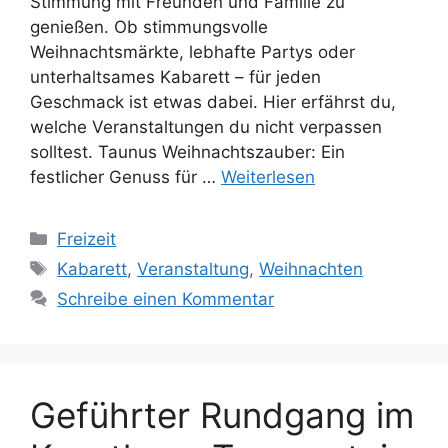
Stimmung mit Freunden und Familie zu
genießen. Ob stimmungsvolle
Weihnachtsmärkte, lebhafte Partys oder
unterhaltsames Kabarett – für jeden
Geschmack ist etwas dabei. Hier erfährst du,
welche Veranstaltungen du nicht verpassen
solltest. Taunus Weihnachtszauber: Ein
festlicher Genuss für …
Weiterlesen
Kategorien
Freizeit
Schlagwörter
Kabarett
,
Veranstaltung
,
Weihnachten
Schreibe einen Kommentar
Geführter Rundgang im