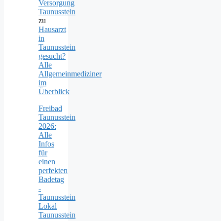
Versorgung
Taunusstein
zu
Hausarzt
in
Taunusstein
gesucht?
Alle
Allgemeinmediziner
im
Überblick
Freibad
Taunusstein
2026:
Alle
Infos
für
einen
perfekten
Badetag
-
Taunusstein
Lokal
Taunusstein