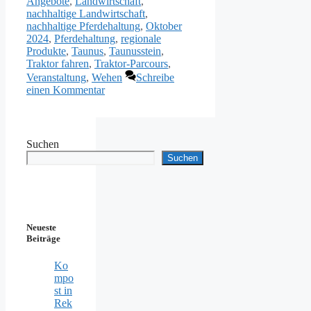
Angebote
,
Landwirtschaft
,
nachhaltige Landwirtschaft
,
nachhaltige Pferdehaltung
,
Oktober
2024
,
Pferdehaltung
,
regionale
Produkte
,
Taunus
,
Taunusstein
,
Traktor fahren
,
Traktor-Parcours
,
Veranstaltung
,
Wehen
Schreibe
einen Kommentar
Suchen
Suchen
Neueste
Beiträge
Ko
mpo
st in
Rek