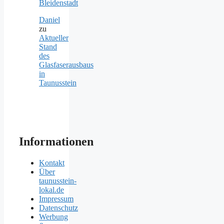
Bleidenstadt
Daniel
zu
Aktueller
Stand
des
Glasfaserausbaus
in
Taunusstein
Informationen
Kontakt
Über
taunusstein-
lokal.de
Impressum
Datenschutz
Werbung