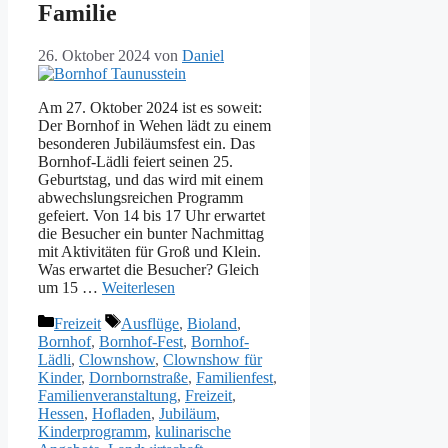
Familie
26. Oktober 2024
von
Daniel
Am 27. Oktober 2024 ist es soweit:
Der Bornhof in Wehen lädt zu einem
besonderen Jubiläumsfest ein. Das
Bornhof-Lädli feiert seinen 25.
Geburtstag, und das wird mit einem
abwechslungsreichen Programm
gefeiert. Von 14 bis 17 Uhr erwartet
die Besucher ein bunter Nachmittag
mit Aktivitäten für Groß und Klein.
Was erwartet die Besucher? Gleich
um 15 …
Weiterlesen
Kategorien
Schlagwörter
Freizeit
Ausflüge
,
Bioland
,
Bornhof
,
Bornhof-Fest
,
Bornhof-
Lädli
,
Clownshow
,
Clownshow für
Kinder
,
Dornbornstraße
,
Familienfest
,
Familienveranstaltung
,
Freizeit
,
Hessen
,
Hofladen
,
Jubiläum
,
Kinderprogramm
,
kulinarische