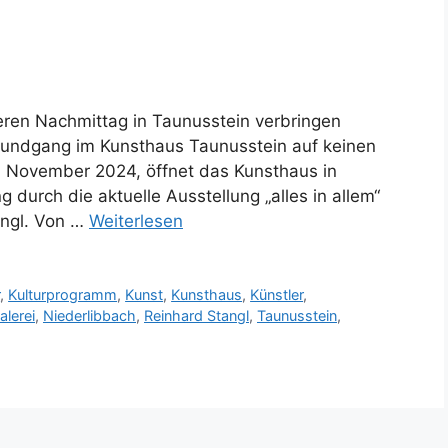
ren Nachmittag in Taunusstein verbringen
 Rundgang im Kunsthaus Taunusstein auf keinen
. November 2024, öffnet das Kunsthaus in
 durch die aktuelle Ausstellung „alles in allem“
angl. Von …
Weiterlesen
r
,
Kulturprogramm
,
Kunst
,
Kunsthaus
,
Künstler
,
alerei
,
Niederlibbach
,
Reinhard Stangl
,
Taunusstein
,