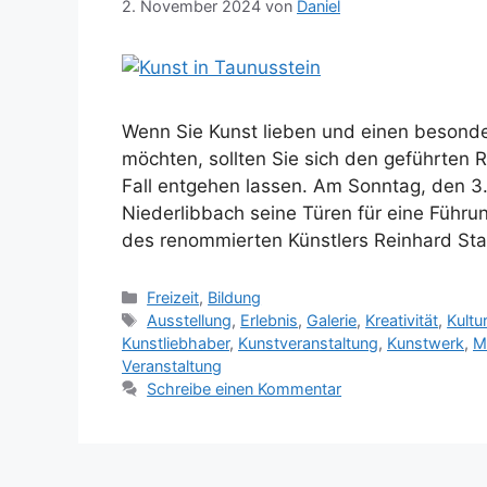
2. November 2024
von
Daniel
Wenn Sie Kunst lieben und einen besonde
möchten, sollten Sie sich den geführten
Fall entgehen lassen. Am Sonntag, den 3
Niederlibbach seine Türen für eine Führung
des renommierten Künstlers Reinhard St
Kategorien
Freizeit
,
Bildung
Schlagwörter
Ausstellung
,
Erlebnis
,
Galerie
,
Kreativität
,
Kultu
Kunstliebhaber
,
Kunstveranstaltung
,
Kunstwerk
,
M
Veranstaltung
Schreibe einen Kommentar