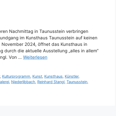
ren Nachmittag in Taunusstein verbringen
 Rundgang im Kunsthaus Taunusstein auf keinen
. November 2024, öffnet das Kunsthaus in
 durch die aktuelle Ausstellung „alles in allem“
angl. Von …
Weiterlesen
r
,
Kulturprogramm
,
Kunst
,
Kunsthaus
,
Künstler
,
alerei
,
Niederlibbach
,
Reinhard Stangl
,
Taunusstein
,