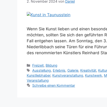
2. November 2024
von
Daniel
Wenn Sie Kunst lieben und einen besonde
möchten, sollten Sie sich den geführten
Fall entgehen lassen. Am Sonntag, den 3
Niederlibbach seine Türen für eine Führung
des renommierten Künstlers Reinhard St
Kategorien
Freizeit
,
Bildung
Schlagwörter
Ausstellung
,
Erlebnis
,
Galerie
,
Kreativität
,
Kultu
Kunstliebhaber
,
Kunstveranstaltung
,
Kunstwerk
,
M
Veranstaltung
Schreibe einen Kommentar