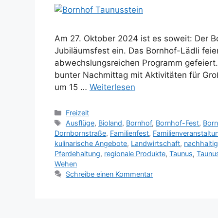
Am 27. Oktober 2024 ist es soweit: Der 
Jubiläumsfest ein. Das Bornhof-Lädli fei
abwechslungsreichen Programm gefeiert. 
bunter Nachmittag mit Aktivitäten für Gr
um 15 …
Weiterlesen
Kategorien
Freizeit
Schlagwörter
Ausflüge
,
Bioland
,
Bornhof
,
Bornhof-Fest
,
Born
Dornbornstraße
,
Familienfest
,
Familienveranstaltu
kulinarische Angebote
,
Landwirtschaft
,
nachhalti
Pferdehaltung
,
regionale Produkte
,
Taunus
,
Taunus
Wehen
Schreibe einen Kommentar