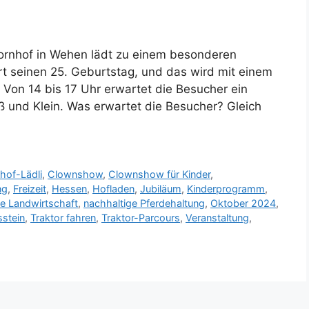
Bornhof in Wehen lädt zu einem besonderen
ert seinen 25. Geburtstag, und das wird mit einem
Von 14 bis 17 Uhr erwartet die Besucher ein
oß und Klein. Was erwartet die Besucher? Gleich
hof-Lädli
,
Clownshow
,
Clownshow für Kinder
,
ng
,
Freizeit
,
Hessen
,
Hofladen
,
Jubiläum
,
Kinderprogramm
,
ge Landwirtschaft
,
nachhaltige Pferdehaltung
,
Oktober 2024
,
stein
,
Traktor fahren
,
Traktor-Parcours
,
Veranstaltung
,