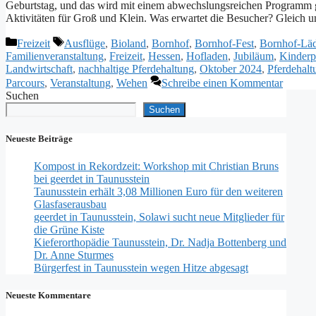
Geburtstag, und das wird mit einem abwechslungsreichen Programm ge
Aktivitäten für Groß und Klein. Was erwartet die Besucher? Gleich
Kategorien
Schlagwörter
Freizeit
Ausflüge
,
Bioland
,
Bornhof
,
Bornhof-Fest
,
Bornhof-Läd
Familienveranstaltung
,
Freizeit
,
Hessen
,
Hofladen
,
Jubiläum
,
Kinder
Landwirtschaft
,
nachhaltige Pferdehaltung
,
Oktober 2024
,
Pferdehalt
Parcours
,
Veranstaltung
,
Wehen
Schreibe einen Kommentar
Suchen
Suchen
Neueste Beiträge
Kompost in Rekordzeit: Workshop mit Christian Bruns
bei geerdet in Taunusstein
Taunusstein erhält 3,08 Millionen Euro für den weiteren
Glasfaserausbau
geerdet in Taunusstein, Solawi sucht neue Mitglieder für
die Grüne Kiste
Kieferorthopädie Taunusstein, Dr. Nadja Bottenberg und
Dr. Anne Sturmes
Bürgerfest in Taunusstein wegen Hitze abgesagt
Neueste Kommentare