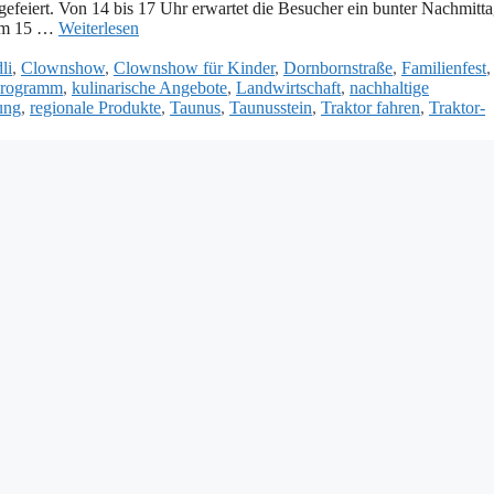
feiert. Von 14 bis 17 Uhr erwartet die Besucher ein bunter Nachmitta
 um 15 …
Weiterlesen
li
,
Clownshow
,
Clownshow für Kinder
,
Dornbornstraße
,
Familienfest
,
programm
,
kulinarische Angebote
,
Landwirtschaft
,
nachhaltige
ung
,
regionale Produkte
,
Taunus
,
Taunusstein
,
Traktor fahren
,
Traktor-