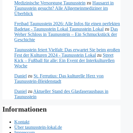
Medizinische Versorgung Taunusstein
zu
Hausarzt in
Taunusstein gesucht? Alle Allgemeinmediziner im
Überblick
Freibad Taunusstein 2026: Alle Infos für einen perfekten
Badetag - Taunusstein Lokal Taunusstein Lokal
zu
Das
Weher Schloss in Taunusstein – Ein Schmuckstück der
Geschichte
Taunusstein feiert Vielfalt: Das erwartet Sie beim großen
Fest der Kulturen 2024 - Taunusstein Lokal
zu
Street
Kick – Fußball für alle: Ein Event der Interkulturellen
Woche
Daniel
zu
St. Ferrutius: Das kulturelle Herz von
Taunusstein-Bleidenstadt
Daniel
zu
Aktueller Stand des Glasfaserausbaus in
Taunusstein
Informationen
Kontakt
Über taunusstein-lokal.de
Impressum