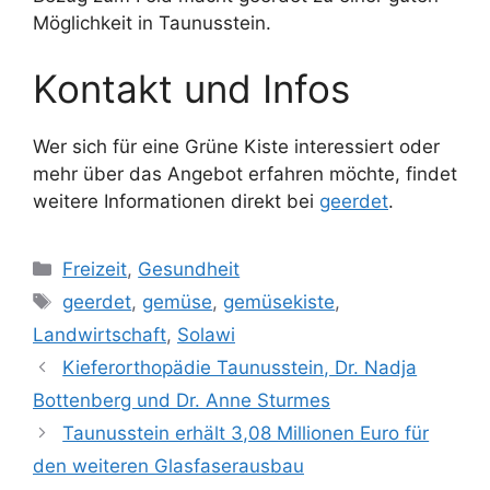
Möglichkeit in Taunusstein.
Kontakt und Infos
Wer sich für eine Grüne Kiste interessiert oder
mehr über das Angebot erfahren möchte, findet
weitere Informationen direkt bei
geerdet
.
Kategorien
Freizeit
,
Gesundheit
Schlagwörter
geerdet
,
gemüse
,
gemüsekiste
,
Landwirtschaft
,
Solawi
Kieferorthopädie Taunusstein, Dr. Nadja
Bottenberg und Dr. Anne Sturmes
Taunusstein erhält 3,08 Millionen Euro für
den weiteren Glasfaserausbau