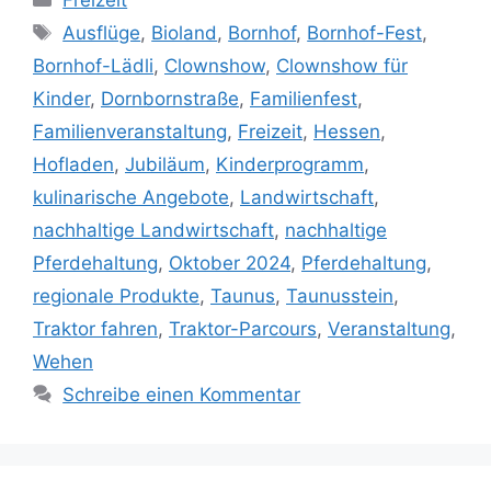
Schlagwörter
Ausflüge
,
Bioland
,
Bornhof
,
Bornhof-Fest
,
Bornhof-Lädli
,
Clownshow
,
Clownshow für
Kinder
,
Dornbornstraße
,
Familienfest
,
Familienveranstaltung
,
Freizeit
,
Hessen
,
Hofladen
,
Jubiläum
,
Kinderprogramm
,
kulinarische Angebote
,
Landwirtschaft
,
nachhaltige Landwirtschaft
,
nachhaltige
Pferdehaltung
,
Oktober 2024
,
Pferdehaltung
,
regionale Produkte
,
Taunus
,
Taunusstein
,
Traktor fahren
,
Traktor-Parcours
,
Veranstaltung
,
Wehen
Schreibe einen Kommentar