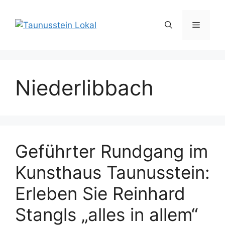
Zum
Inhalt
Menü
springen
Niederlibbach
Geführter Rundgang im
Kunsthaus Taunusstein:
Erleben Sie Reinhard
Stangls „alles in allem“