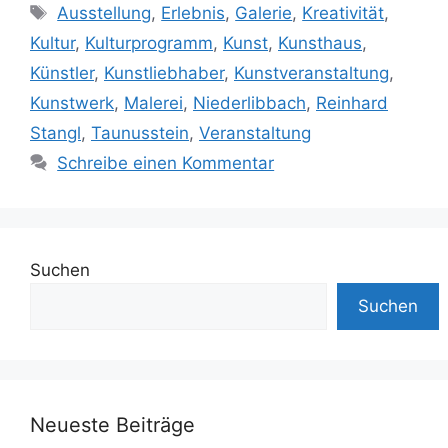
Schlagwörter
Ausstellung
,
Erlebnis
,
Galerie
,
Kreativität
,
Kultur
,
Kulturprogramm
,
Kunst
,
Kunsthaus
,
Künstler
,
Kunstliebhaber
,
Kunstveranstaltung
,
Kunstwerk
,
Malerei
,
Niederlibbach
,
Reinhard
Stangl
,
Taunusstein
,
Veranstaltung
Schreibe einen Kommentar
Suchen
Suchen
Neueste Beiträge