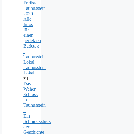
Freibad
Taunusstein
2026:
Alle
Infos
für
einen
perfekten
Badetag
-
Taunusstein
Lokal
Taunusstein
Lokal
zu
Das
Weher
Schloss
in
Taunusstein
–
Ein
Schmuckstück
der
Geschichte