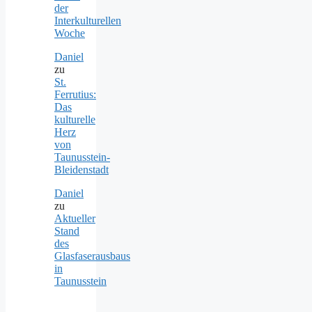
der
Interkulturellen
Woche
Daniel
zu
St.
Ferrutius:
Das
kulturelle
Herz
von
Taunusstein-
Bleidenstadt
Daniel
zu
Aktueller
Stand
des
Glasfaserausbaus
in
Taunusstein