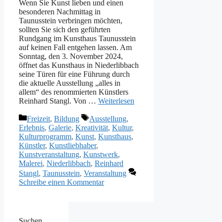
Wenn Sie Kunst lieben und einen
besonderen Nachmittag in
Taunusstein verbringen möchten,
sollten Sie sich den geführten
Rundgang im Kunsthaus Taunusstein
auf keinen Fall entgehen lassen. Am
Sonntag, den 3. November 2024,
öffnet das Kunsthaus in Niederlibbach
seine Türen für eine Führung durch
die aktuelle Ausstellung „alles in
allem“ des renommierten Künstlers
Reinhard Stangl. Von …
Weiterlesen
Kategorien
Schlagwörter
Freizeit
,
Bildung
Ausstellung
,
Erlebnis
,
Galerie
,
Kreativität
,
Kultur
,
Kulturprogramm
,
Kunst
,
Kunsthaus
,
Künstler
,
Kunstliebhaber
,
Kunstveranstaltung
,
Kunstwerk
,
Malerei
,
Niederlibbach
,
Reinhard
Stangl
,
Taunusstein
,
Veranstaltung
Schreibe einen Kommentar
Suchen