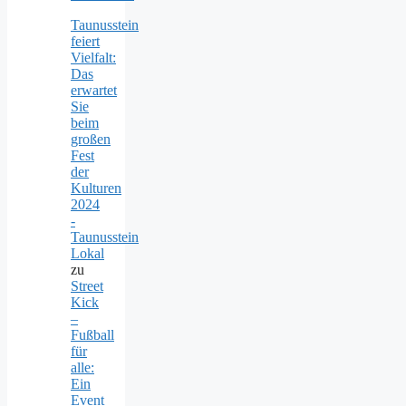
Taunusstein
feiert
Vielfalt:
Das
erwartet
Sie
beim
großen
Fest
der
Kulturen
2024
-
Taunusstein
Lokal
zu
Street
Kick
–
Fußball
für
alle:
Ein
Event