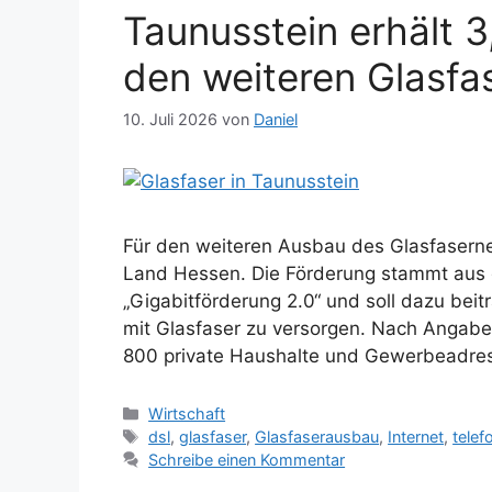
Taunusstein erhält 3
den weiteren Glasf
10. Juli 2026
von
Daniel
Für den weiteren Ausbau des Glasfaserne
Land Hessen. Die Förderung stammt aus 
„Gigabitförderung 2.0“ und soll dazu be
mit Glasfaser zu versorgen. Nach Angaben
800 private Haushalte und Gewerbeadres
Kategorien
Wirtschaft
Schlagwörter
dsl
,
glasfaser
,
Glasfaserausbau
,
Internet
,
telef
Schreibe einen Kommentar