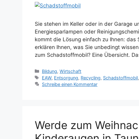
Sie stehen im Keller oder in der Garage u
Energiesparlampen oder Reinigungschemik
kommt die Lösung einfach zu Ihnen: das
erklären Ihnen, was Sie unbedingt wissen
zum Schadstoffmobil? Eine Übersicht. D
Kategorien
Bildung
,
Wirtschaft
Schlagwörter
EAW
,
Entsorgung
,
Recycling
,
Schadstoffmobil
Schreibe einen Kommentar
Werde zum Weihnac
Kinderaugen in Tau