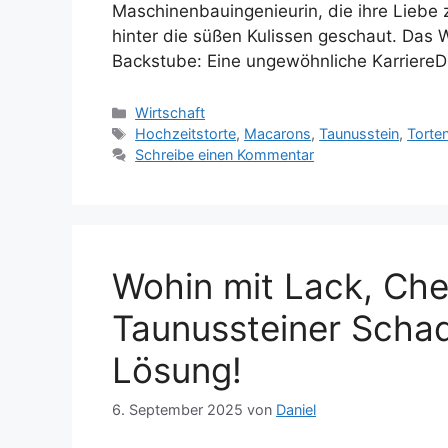
Maschinenbauingenieurin, die ihre Lieb
hinter die süßen Kulissen geschaut. Das 
Backstube: Eine ungewöhnliche Karriere
Kategorien
Wirtschaft
Schlagwörter
Hochzeitstorte
,
Macarons
,
Taunusstein
,
Torte
Schreibe einen Kommentar
Wohin mit Lack, Che
Taunussteiner Schad
Lösung!
6. September 2025
von
Daniel