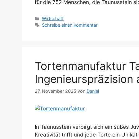
für die 752 Menschen, die Taunusstein s
Kategorien
Wirtschaft
Schreibe einen Kommentar
Tortenmanufaktur T
Ingenieurspräzision a
27. November 2025
von
Daniel
In Taunusstein verbirgt sich ein süßes Ju
Kreativität trifft und jede Torte ein Unika