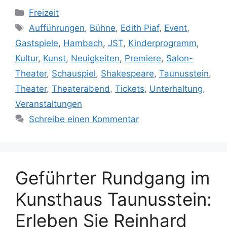
Kategorien
Freizeit
Schlagwörter
Aufführungen
,
Bühne
,
Edith Piaf
,
Event
,
Gastspiele
,
Hambach
,
JST
,
Kinderprogramm
,
Kultur
,
Kunst
,
Neuigkeiten
,
Premiere
,
Salon-
Theater
,
Schauspiel
,
Shakespeare
,
Taunusstein
,
Theater
,
Theaterabend
,
Tickets
,
Unterhaltung
,
Veranstaltungen
Schreibe einen Kommentar
Geführter Rundgang im
Kunsthaus Taunusstein:
Erleben Sie Reinhard