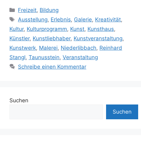
Kategorien
Freizeit
,
Bildung
Schlagwörter
Ausstellung
,
Erlebnis
,
Galerie
,
Kreativität
,
Kultur
,
Kulturprogramm
,
Kunst
,
Kunsthaus
,
Künstler
,
Kunstliebhaber
,
Kunstveranstaltung
,
Kunstwerk
,
Malerei
,
Niederlibbach
,
Reinhard
Stangl
,
Taunusstein
,
Veranstaltung
Schreibe einen Kommentar
Suchen
Suchen