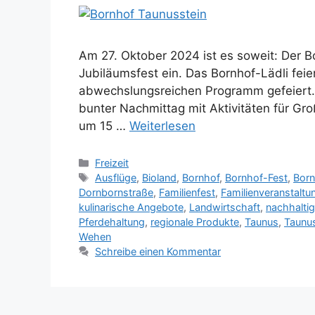
Am 27. Oktober 2024 ist es soweit: Der 
Jubiläumsfest ein. Das Bornhof-Lädli fei
abwechslungsreichen Programm gefeiert. 
bunter Nachmittag mit Aktivitäten für Gr
um 15 …
Weiterlesen
Kategorien
Freizeit
Schlagwörter
Ausflüge
,
Bioland
,
Bornhof
,
Bornhof-Fest
,
Born
Dornbornstraße
,
Familienfest
,
Familienveranstaltu
kulinarische Angebote
,
Landwirtschaft
,
nachhalti
Pferdehaltung
,
regionale Produkte
,
Taunus
,
Taunus
Wehen
Schreibe einen Kommentar