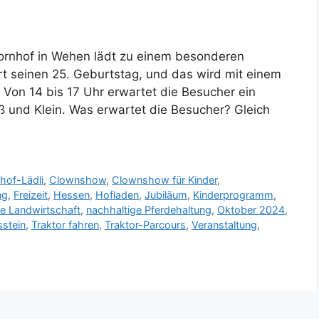
Bornhof in Wehen lädt zu einem besonderen
ert seinen 25. Geburtstag, und das wird mit einem
Von 14 bis 17 Uhr erwartet die Besucher ein
oß und Klein. Was erwartet die Besucher? Gleich
hof-Lädli
,
Clownshow
,
Clownshow für Kinder
,
ng
,
Freizeit
,
Hessen
,
Hofladen
,
Jubiläum
,
Kinderprogramm
,
ge Landwirtschaft
,
nachhaltige Pferdehaltung
,
Oktober 2024
,
stein
,
Traktor fahren
,
Traktor-Parcours
,
Veranstaltung
,