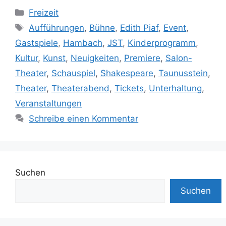
Kategorien
Freizeit
Schlagwörter
Aufführungen
,
Bühne
,
Edith Piaf
,
Event
,
Gastspiele
,
Hambach
,
JST
,
Kinderprogramm
,
Kultur
,
Kunst
,
Neuigkeiten
,
Premiere
,
Salon-
Theater
,
Schauspiel
,
Shakespeare
,
Taunusstein
,
Theater
,
Theaterabend
,
Tickets
,
Unterhaltung
,
Veranstaltungen
Schreibe einen Kommentar
Suchen
Suchen