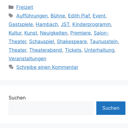
Kategorien
Freizeit
Schlagwörter
Aufführungen
,
Bühne
,
Edith Piaf
,
Event
,
Gastspiele
,
Hambach
,
JST
,
Kinderprogramm
,
Kultur
,
Kunst
,
Neuigkeiten
,
Premiere
,
Salon-
Theater
,
Schauspiel
,
Shakespeare
,
Taunusstein
,
Theater
,
Theaterabend
,
Tickets
,
Unterhaltung
,
Veranstaltungen
Schreibe einen Kommentar
Suchen
Suchen