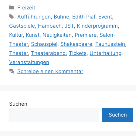
Kategorien
Freizeit
Schlagwörter
Aufführungen
,
Bühne
,
Edith Piaf
,
Event
,
Gastspiele
,
Hambach
,
JST
,
Kinderprogramm
,
Kultur
,
Kunst
,
Neuigkeiten
,
Premiere
,
Salon-
Theater
,
Schauspiel
,
Shakespeare
,
Taunusstein
,
Theater
,
Theaterabend
,
Tickets
,
Unterhaltung
,
Veranstaltungen
Schreibe einen Kommentar
Suchen
Suchen