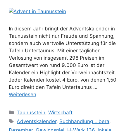
In diesem Jahr bringt der Adventskalender in
Taunusstein nicht nur Freude und Spannung,
sondern auch wertvolle Unterstützung für die
Tafeln Untertaunus. Mit einer täglichen
Verlosung von insgesamt 298 Preisen im
Gesamtwert von rund 9.000 Euro ist der
Kalender ein Highlight der Vorweihnachtszeit.
Jeder Kalender kostet 4 Euro, von denen 1,50
Euro direkt den Tafeln Untertaunus …
Weiterlesen
Kategorien
Taunusstein
,
Wirtschaft
Schlagwörter
Adventskalender
,
Buchhandlung Libera
,
Dezember
,
Gewinnspiel
,
H-Werk 136
,
lokale