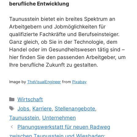
berufliche Entwicklung
Taunusstein bietet ein breites Spektrum an
Arbeitgebern und Jobmöglichkeiten für
qualifizierte Fachkräfte und Berufseinsteiger.
Ganz gleich, ob Sie in der Technologie, dem
Handel oder im Gesundheitswesen tätig sind –
hier finden Sie den passenden Arbeitgeber, um
Ihre berufliche Zukunft zu gestalten.
Image by
TheVisualEngineer
from
Pixabay
Kategorien
Wirtschaft
Schlagwörter
Jobs
,
Karriere
,
Stellenangebote
,
Taunusstein
,
Unternehmen
Planungswerkstatt für neuen Radweg
zwischen Taunusstein und Wiesbaden: