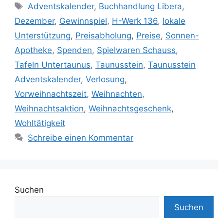
Schlagwörter
Adventskalender
,
Buchhandlung Libera
,
Dezember
,
Gewinnspiel
,
H-Werk 136
,
lokale
Unterstützung
,
Preisabholung
,
Preise
,
Sonnen-
Apotheke
,
Spenden
,
Spielwaren Schauss
,
Tafeln Untertaunus
,
Taunusstein
,
Taunusstein
Adventskalender
,
Verlosung
,
Vorweihnachtszeit
,
Weihnachten
,
Weihnachtsaktion
,
Weihnachtsgeschenk
,
Wohltätigkeit
Schreibe einen Kommentar
Suchen
Suchen