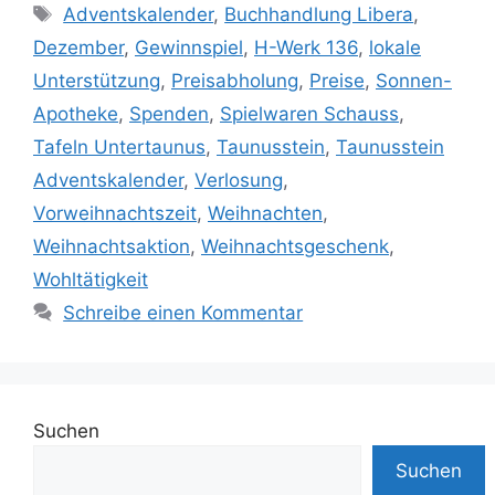
Schlagwörter
Adventskalender
,
Buchhandlung Libera
,
Dezember
,
Gewinnspiel
,
H-Werk 136
,
lokale
Unterstützung
,
Preisabholung
,
Preise
,
Sonnen-
Apotheke
,
Spenden
,
Spielwaren Schauss
,
Tafeln Untertaunus
,
Taunusstein
,
Taunusstein
Adventskalender
,
Verlosung
,
Vorweihnachtszeit
,
Weihnachten
,
Weihnachtsaktion
,
Weihnachtsgeschenk
,
Wohltätigkeit
Schreibe einen Kommentar
Suchen
Suchen