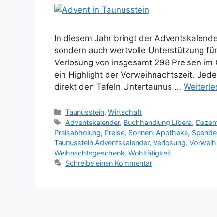
In diesem Jahr bringt der Adventskalende
sondern auch wertvolle Unterstützung für 
Verlosung von insgesamt 298 Preisen im 
ein Highlight der Vorweihnachtszeit. Jede
direkt den Tafeln Untertaunus …
Weiterle
Kategorien
Taunusstein
,
Wirtschaft
Schlagwörter
Adventskalender
,
Buchhandlung Libera
,
Dezem
Preisabholung
,
Preise
,
Sonnen-Apotheke
,
Spende
Taunusstein Adventskalender
,
Verlosung
,
Vorweih
Weihnachtsgeschenk
,
Wohltätigkeit
Schreibe einen Kommentar