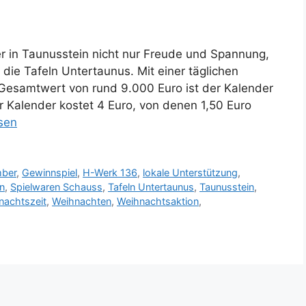
r in Taunusstein nicht nur Freude und Spannung,
die Tafeln Untertaunus. Mit einer täglichen
Gesamtwert von rund 9.000 Euro ist der Kalender
r Kalender kostet 4 Euro, von denen 1,50 Euro
sen
ber
,
Gewinnspiel
,
H-Werk 136
,
lokale Unterstützung
,
n
,
Spielwaren Schauss
,
Tafeln Untertaunus
,
Taunusstein
,
nachtszeit
,
Weihnachten
,
Weihnachtsaktion
,