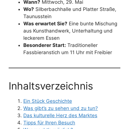
Wann?
Mittwoch, 29. Mai
Wo?
Silberbachhalle und Platter Straße,
Taunusstein
Was erwartet Sie?
Eine bunte Mischung
aus Kunsthandwerk, Unterhaltung und
leckerem Essen
Besonderer Start:
Traditioneller
Fassbieranstich um 11 Uhr mit Freibier
Inhaltsverzeichnis
Ein Stück Geschichte
Was gibt’s zu sehen und zu tun?
Das kulturelle Herz des Marktes
Tipps für Ihren Besuch