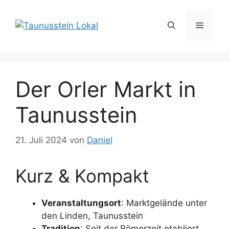
Zum
Inhalt
Menü
springen
Der Orler Markt in
Taunusstein
21. Juli 2024
von
Daniel
Kurz & Kompakt
Veranstaltungsort
: Marktgelände unter
den Linden, Taunusstein
Tradition
: Seit der Römerzeit etabliert,