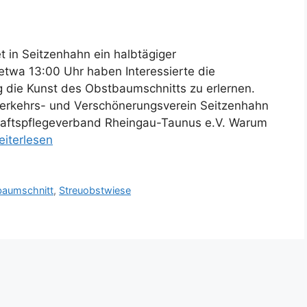
 in Seitzenhahn ein halbtägiger
etwa 13:00 Uhr haben Interessierte die
g die Kunst des Obstbaumschnitts zu erlernen.
verkehrs- und Verschönerungsverein Seitzenhahn
haftspflegeverband Rheingau-Taunus e.V. Warum
eiterlesen
baumschnitt
,
Streuobstwiese