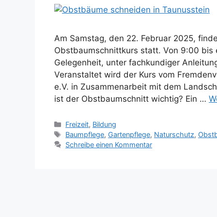
Am Samstag, den 22. Februar 2025, findet
Obstbaumschnittkurs statt. Von 9:00 bis 
Gelegenheit, unter fachkundiger Anleitun
Veranstaltet wird der Kurs vom Fremden
e.V. in Zusammenarbeit mit dem Landsc
ist der Obstbaumschnitt wichtig? Ein …
W
Kategorien
Freizeit
,
Bildung
Schlagwörter
Baumpflege
,
Gartenpflege
,
Naturschutz
,
Obst
Schreibe einen Kommentar