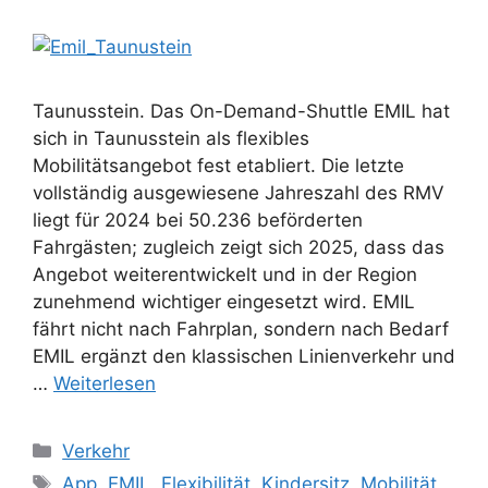
Taunusstein. Das On-Demand-Shuttle EMIL hat
sich in Taunusstein als flexibles
Mobilitätsangebot fest etabliert. Die letzte
vollständig ausgewiesene Jahreszahl des RMV
liegt für 2024 bei 50.236 beförderten
Fahrgästen; zugleich zeigt sich 2025, dass das
Angebot weiterentwickelt und in der Region
zunehmend wichtiger eingesetzt wird. EMIL
fährt nicht nach Fahrplan, sondern nach Bedarf
EMIL ergänzt den klassischen Linienverkehr und
…
Weiterlesen
Kategorien
Verkehr
Schlagwörter
App
,
EMIL
,
Flexibilität
,
Kindersitz
,
Mobilität
,