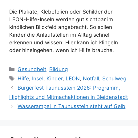
Die Plakate, Klebefolien oder Schilder der
LEON-Hilfe-Inseln werden gut sichtbar im
kindlichen Blickfeld angebracht. So sollen
Kinder die Anlaufstellen im Alltag schnell
erkennen und wissen: Hier kann ich klingeln
oder hineingehen, wenn ich Hilfe brauche.
Kategorien
Gesundheit
,
Bildung
Schlagwörter
Hilfe
,
Insel
,
Kinder
,
LEON
,
Notfall
,
Schulweg
Bürgerfest Taunusstein 2026: Programm,
Highlights und Mitmachaktionen in Bleidenstadt
Wasserampel in Taunusstein steht auf Gelb